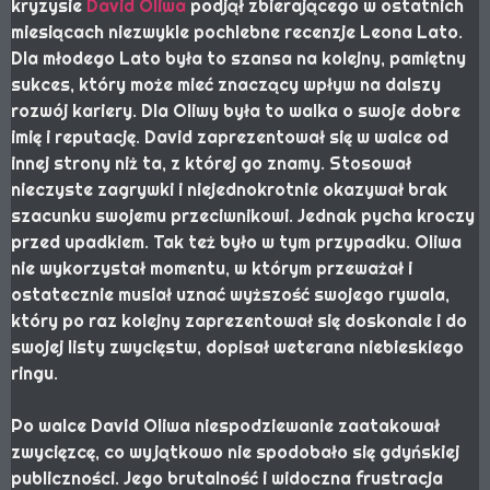
kryzysie
David Oliwa
podjął zbierającego w ostatnich
miesiącach niezwykle pochlebne recenzje Leona Lato.
Dla młodego Lato była to szansa na kolejny, pamiętny
sukces, który może mieć znaczący wpływ na dalszy
rozwój kariery. Dla Oliwy była to walka o swoje dobre
imię i reputację. David zaprezentował się w walce od
innej strony niż ta, z której go znamy. Stosował
nieczyste zagrywki i niejednokrotnie okazywał brak
szacunku swojemu przeciwnikowi. Jednak pycha kroczy
przed upadkiem. Tak też było w tym przypadku. Oliwa
nie wykorzystał momentu, w którym przeważał i
ostatecznie musiał uznać wyższość swojego rywala,
który po raz kolejny zaprezentował się doskonale i do
swojej listy zwycięstw, dopisał weterana niebieskiego
ringu.
Po walce David Oliwa niespodziewanie zaatakował
zwycięzcę, co wyjątkowo nie spodobało się gdyńskiej
publiczności. Jego brutalność i widoczna frustracja