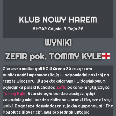
KLUB NOWY HAREM
81-342 Gdynia, 3 Maja 28
WYNIKI
ZEFIR pok. TOMMY KYLE
Pierwsza walka gali KPW Arena 24 rozgrzała
publiczność i wprowadziła ją w odpowiedni nastrój na
resztę wieczoru. W spektakularnym i widowiskowym
pojedynku polski luchador,
Zefir
, pokonał Brytyjczyka
Tommy Kyle
. Starcie było bardzo zacięte, gdyż
zawodnicy mieli bardzo zbliżone warunki fizyczne i styl
walki. Bogatsze doświadczenie, jakim dysponował “The
Absolute Maverick”, musiało jednak ustąpić