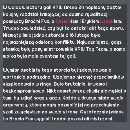
W walce wieczoru gali KPW Arena 24 napisany został
kolejny rozdział trwającej od dawna rywalizacji
pomiędzy Braćmi Fux, a
Chemik
iem i Erykiem
Lesak
iem.
Trudno powiedzieć, czy był to ostatni akt tego sporu.
Niewątpliwie jednak starcie z 16 lutego było
najważniejszą odsłoną konfliktu. Najważniejszą, gdyż
stawką były pasy mistrzowskie KPW Tag Team, a sama
walka była main eventem tej gali.
Wymiar osobisty tego starcia był zdecydowanie
wartością nadrzędną. Wzajemna niechęć przeciwników
eksplodowała w ringu. Było brutalnie, krwawo i
bezkompromisowo. Nikt nawet przez chwilę nie myślał o
tym, by zdjąć nogę z gazu. Każda z drużyn miała swoje
argumenty, które mogły pozwolić jej na przechylenie
szali zwycięstwa na swoją stronę. Ostatecznie jednak
to Bracia Fux wygrali i nadal pozostali mistrzami.