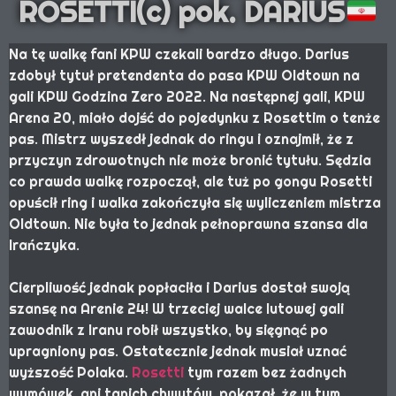
ROSETTI(c) pok. DARIUS
Na tę walkę fani KPW czekali bardzo długo. Darius
zdobył tytuł pretendenta do pasa KPW Oldtown na
gali KPW Godzina Zero 2022. Na następnej gali, KPW
Arena 20, miało dojść do pojedynku z Rosettim o tenże
pas. Mistrz wyszedł jednak do ringu i oznajmił, że z
przyczyn zdrowotnych nie może bronić tytułu. Sędzia
co prawda walkę rozpoczął, ale tuż po gongu Rosetti
opuścił ring i walka zakończyła się wyliczeniem mistrza
Oldtown. Nie była to jednak pełnoprawna szansa dla
Irańczyka.
Cierpliwość jednak popłaciła i Darius dostał swoją
szansę na Arenie 24! W trzeciej walce lutowej gali
zawodnik z Iranu robił wszystko, by sięgnąć po
upragniony pas. Ostatecznie jednak musiał uznać
wyższość Polaka.
Rosetti
tym razem bez żadnych
wymówek, ani tanich chwytów, pokazał, że w tym